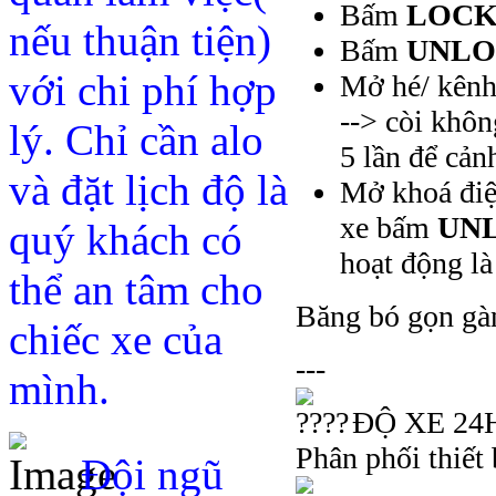
Bấm
LOC
nếu thuận tiện)
Bấm
UNL
với chi phí hợp
Mở hé/ kênh
--> còi khôn
lý. Chỉ cần alo
5 lần để cản
và đặt lịch độ là
Mở khoá đi
xe bấm
UN
quý khách có
hoạt động l
thể an tâm cho
Băng bó gọn gàn
chiếc xe của
---
mình.
ĐỘ XE 24H 
Phân phối thiết 
Đội ngũ