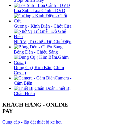
Stop/ Smart Key
Loa Sub - Loa Cánh - DVD
Gương - Kính Điện - Chốt Cửa
Nhớ Vị Trí Ghế - Độ Ghế Điện
Bóng Đèn - Chiếu Sáng
Dụng Cụ ( Kìm Bấm,Ghim
Cos...)
Camera -
Cảm Biến
Thiết Bị
Chẩn Đoán
KHÁCH HÀNG - ONLINE
PAY
Cung cấp - lắp đặt thiết bị xe hơi