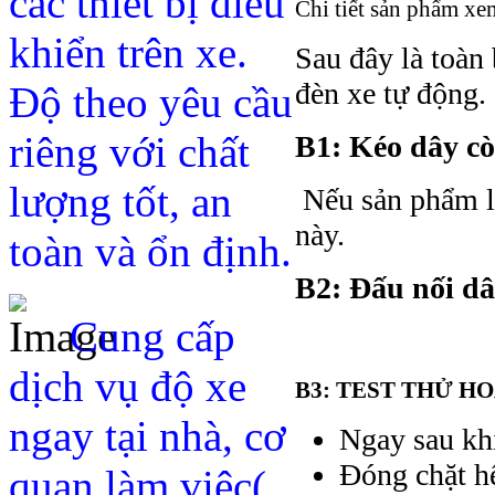
các thiết bị điều
Chi tiết sản phẩm xe
khiển trên xe.
Sau đây là toàn 
đèn xe tự động.
Độ theo yêu cầu
riêng với chất
B1: Kéo dây c
lượng tốt, an
Nếu sản phẩm là
này.
toàn và ổn định.
B2: Đấu nối dâ
Cung cấp
dịch vụ độ xe
B3: TEST THỬ H
ngay tại nhà, cơ
Ngay sau khi
Đóng chặt hế
quan làm việc(