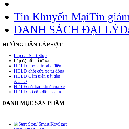
Tin Khuyến Mại
Tin giảm
DANH SÁCH ĐẠI LÝ
Da
HƯỚNG DẪN LẮP ĐẶT
Lắp đặt Start Stop
Lắp đặt đề nổ từ xa
HDLĐ nhớ vị trí ghế điện
HDLĐ chốt cửa xe tự động
HDLĐ Cảm biến bật đèn
AUTO
HDLĐ còi báo khoá cửa xe
HDLĐ bộ cốp điện sedan
DANH MỤC SẢN PHẨM
Start