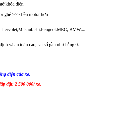
 mở khóa điện
tor ghế >>> bền motor hơn
Chervolet,Mitshubishi,Peugeot,MEC, BMW....
định và an toàn cao, sai số gần như bằng 0.
ống điện của xe.
lắp đặt: 2 500 000/ xe.