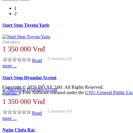
1
2
Start Stop Toyota Yaris
Old price
1 350 000 Vnđ
Comments (0)
Read
more ...
Start Stop Hyundai Accent
Copyright © 2026 ĐỘ XE 24H. All Rights Reserved.
Joomla!
is Free Software released under the
GNU General Public Lic
Old price
1 350 000 Vnđ
Comments (0)
Read
more ...
Ngăn Chứa Rác