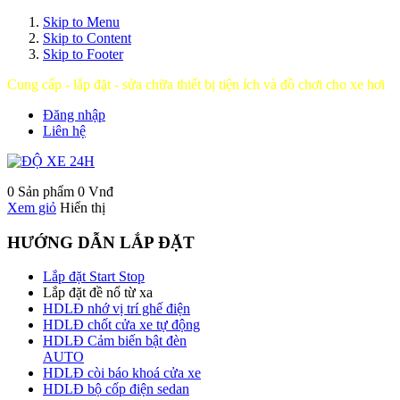
Skip to Menu
Skip to Content
Skip to Footer
Cung cấp - lắp đặt - sửa chữa thiết bị tiện ích và đồ chơi cho xe hơi
Đăng nhập
Liên hệ
0 Sản phẩm
0 Vnđ
Xem giỏ
Hiển thị
HƯỚNG DẪN LẮP ĐẶT
Lắp đặt Start Stop
Lắp đặt đề nổ từ xa
HDLĐ nhớ vị trí ghế điện
HDLĐ chốt cửa xe tự động
HDLĐ Cảm biến bật đèn
AUTO
HDLĐ còi báo khoá cửa xe
HDLĐ bộ cốp điện sedan