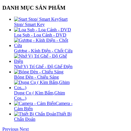
DANH MỤC SẢN PHẨM
Start
Stop/ Smart Key
Loa Sub - Loa Cánh - DVD
Gương - Kính Điện - Chốt Cửa
Nhớ Vị Trí Ghế - Độ Ghế Điện
Bóng Đèn - Chiếu Sáng
Dụng Cụ ( Kìm Bấm,Ghim
Cos...)
Camera -
Cảm Biến
Thiết Bị
Chẩn Đoán
Previous
Next