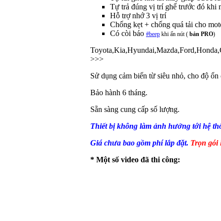
Tự trả đúng vị trí ghế trước đó khi
Hỗ trợ nhớ 3 vị trí
Chống kẹt + chống quá tải cho mo
Có còi báo
#
beep
khi ấn nút (
bản PRO
)
Toyota,Kia,Hyundai,Mazda,Ford,Honda,
>>>
Sử dụng cảm biến từ siêu nhỏ, cho độ ổn 
Bảo hành 6 tháng.
Sẵn sàng cung cấp số lượng.
Thiết bị không làm ảnh hưởng tới hệ th
Giá chưa bao gồm phí lắp đặt.
Trọn gói 
* Một số video đã thi công: