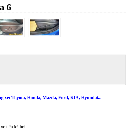
a 6
òng xe: Toyota, Honda, Mazda, Ford, KIA, Hyundai...
xe tiện lợi hơn