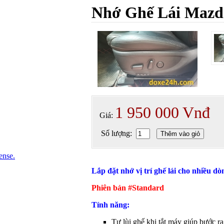
Nhớ Ghế Lái Mazd
1 950 000 Vnđ
Giá:
Số lượng:
Thêm vào giỏ
ense.
Lắp đặt nhớ vị trí ghế lái cho nhiều d
Phiên bản #Standard
Tính năng:
Tự lùi ghế khi tắt máy giúp bước ra 