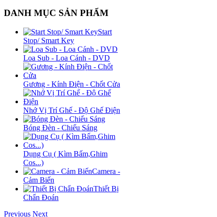
DANH MỤC SẢN PHẨM
Start
Stop/ Smart Key
Loa Sub - Loa Cánh - DVD
Gương - Kính Điện - Chốt Cửa
Nhớ Vị Trí Ghế - Độ Ghế Điện
Bóng Đèn - Chiếu Sáng
Dụng Cụ ( Kìm Bấm,Ghim
Cos...)
Camera -
Cảm Biến
Thiết Bị
Chẩn Đoán
Previous
Next