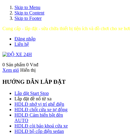
Skip to Menu
Skip to Content
Skip to Footer
Cung cấp - lắp đặt - sửa chữa thiết bị tiện ích và đồ chơi cho xe hơi
Đăng nhập
Liên hệ
0 Sản phẩm
0 Vnđ
Xem giỏ
Hiển thị
HƯỚNG DẪN LẮP ĐẶT
Lắp đặt Start Stop
Lắp đặt đề nổ từ xa
HDLĐ nhớ vị trí ghế điện
HDLĐ chốt cửa xe tự động
HDLĐ Cảm biến bật đèn
AUTO
HDLĐ còi báo khoá cửa xe
HDLĐ bộ cốp điện sedan