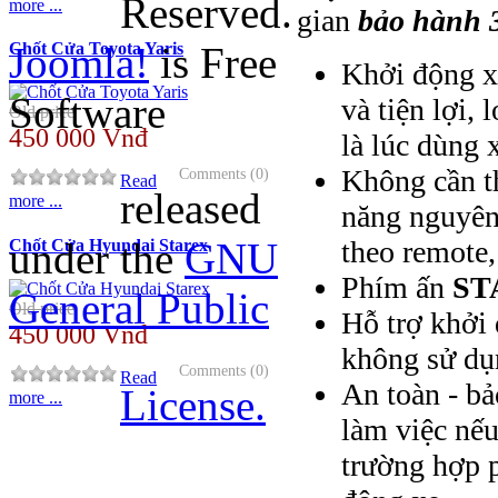
Reserved.
more ...
gian
bảo hành 
Joomla!
is Free
Chốt Cửa Toyota Yaris
Khởi động x
Software
và tiện lợi,
Old price
450 000 Vnđ
là lúc dùng 
Không cần th
Comments (0)
Read
released
more ...
năng nguyên 
theo remote,
under the
GNU
Chốt Cửa Hyundai Starex
Phím ấn
ST
General Public
Old price
Hỗ trợ khởi 
450 000 Vnđ
không sử dụ
Comments (0)
Read
An toàn - bả
License.
more ...
làm việc nế
trường hợp 