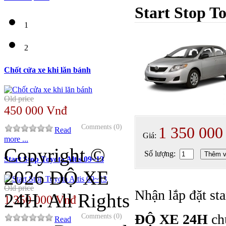
Start Stop T
1
2
Chốt cửa xe khi lăn bánh
Old price
450 000 Vnđ
Comments (0)
1 350 000
Read
Giá:
more ...
Copyright ©
Số lượng:
Thêm v
Start Stop Toyota Altis 09~13
2026 ĐỘ XE
Old price
Nhận lắp đặt st
24H. All Rights
1 350 000 Vnđ
ĐỘ XE 24H
ch
Comments (0)
Read